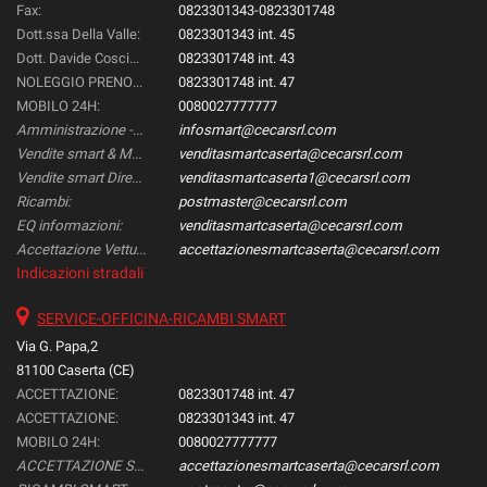
Fax:
0823301343-0823301748
Dott.ssa Della Valle:
0823301343 int. 45
Dott. Davide Coscione:
0823301748 int. 43
NOLEGGIO PRENOTAZIONI::
0823301748 int. 47
MOBILO 24H:
0080027777777
Amministrazione -Gestione & Controllo-:
infosmart@cecarsrl.com
Vendite smart & Mercedes Direzionali:
venditasmartcaserta@cecarsrl.com
Vendite smart Direzionali:
venditasmartcaserta1@cecarsrl.com
Ricambi:
postmaster@cecarsrl.com
EQ informazioni:
venditasmartcaserta@cecarsrl.com
Accettazione Vetture:
accettazionesmartcaserta@cecarsrl.com
Indicazioni stradali
SERVICE-OFFICINA-RICAMBI SMART
Via G. Papa,2
81100 Caserta (CE)
ACCETTAZIONE:
0823301748 int. 47
ACCETTAZIONE:
0823301343 int. 47
MOBILO 24H:
0080027777777
ACCETTAZIONE SMART:
accettazionesmartcaserta@cecarsrl.com