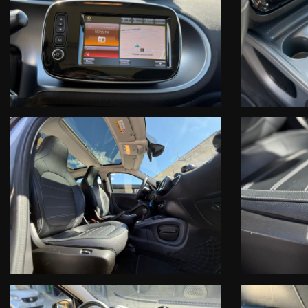
* La promozione tasso zero scade il 31.01.2026
** L'estensione della garanzia, del secondo e terzo anno,è un prodotto di