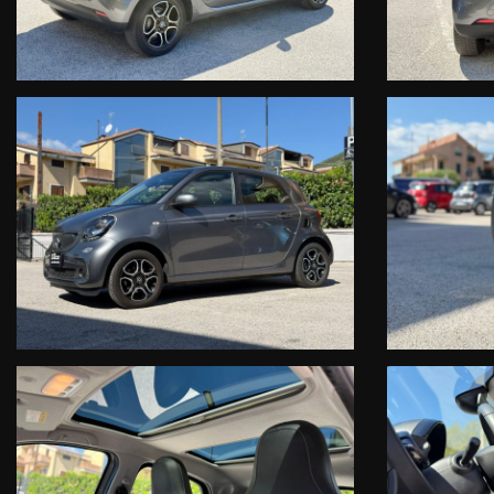
DSB DIGITAL SERVICE BOOKLET (manutenzione ufficiale database Fa
1° KM. 7.141 DATA 14.10.2017
2° KM. 29.489 DATA 28.08.2020
3° KM. 39.785 DATA 14.10.2022
4° KM. 68.073 TAGLIANDO GRATUITO ALLA CONSEGNA
NELLE FOTO LA DOCUMENTAZIONE DSB DELLA MANUTENZIONE UFFICIALE 
-GARANZIA:Tre anni di garanzia ufficiale estendibile**.
Veicolo selezionato, controllato e garantito dalla Rete Ufficiale Smart
-CONDIZIONI: impeccabili
-PROVENIENZA: certa e sicura
-KM: certifticati per iscritto
-DSB: storicità dei chilometri percorsi e degli interventi di manutenzione
- CHECK diagnostico vettura (test diagnostico di uscita)
- GARANZIA usato
-TAGLIANDO alla consegna della vettura.
Responsabile Ufficio Vendite Smart: