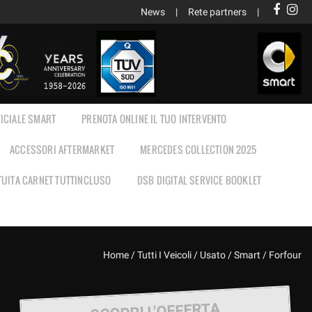
News
Rete partners
ICIALE SMART
PRENOTA ONLINE IL TUO INTERVENTO
ACCESSORI AFTERMARKET
MERCEDES COLLECTION 2025
TUITA CARNET TUTTINCLUSO
DSB DIGITAL SERVICE BOOKLET
Home
/
Tutti I Veicoli
/
Usato
/
Smart
/
Forfour
SCOPRI L'OFFERTA