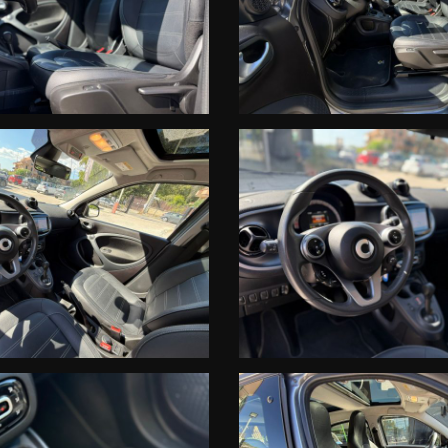
 collegati, per quanto accurate, possono tuttavia contenere errori o impre
ssibilita' di un continuo aggiornamento, i prezzi sono da considerarsi indic