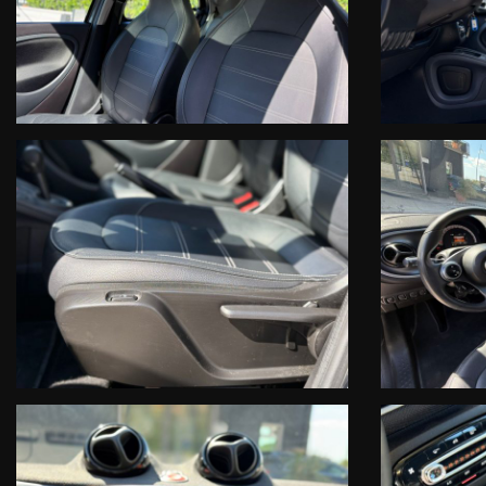
Dott.ssa Teresa Della Valle 0823301343 interno 45
venditasmartcaserta@cecarsrl.com
Responsabile Ufficio Vendite Smart:
Dott. Davide Coscione 0823301748 interno 46
venditasmartcaserta1@cecarsrl.com
Ufficio Accettazione postvendita & Assistenza:
0823 01343 interno 47
accettazionesmartcaserta@cecarsrl.com
Ufficio Ricambi Originali smart:
Postmaster@cecarsrl.com
SMART CECAR Srl
Rete Ufficiale Smart Service
Vendita-Assistenza Ricambi
Le informazioni relative alla vettura, alla documentazione e ai servizi
informativo. L'onere di verifica e' riservato all' acquirente. Nella impo