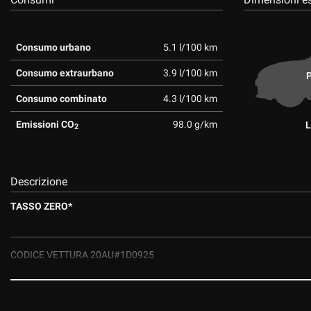
Consumo urbano
5.1 l/100 km
Consumo extraurbano
3.9 l/100 km
P
Consumo combinato
4.3 l/100 km
Emissioni CO
98.0 g/km
L
2
Descrizione
TASSO ZERO*
CODICE VETTURA 20AU#1D0925
GARANZIA TRE ANNI ESTENDIBILE**.
SMART CECAR Srl