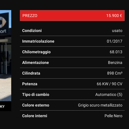
PREZZO
15.900 €
Condizioni
usato
Immatricolazione
01/2017
Chilometraggio
68.013
Alimentazione
Benzina
Cilindrata
898 Cm³
Potenza
66 KW / 90 CV
Tipo di cambio
Automatico (5)
Colore esterno
Grigio scuro metallizzato
Colore interni
Pelle Nero