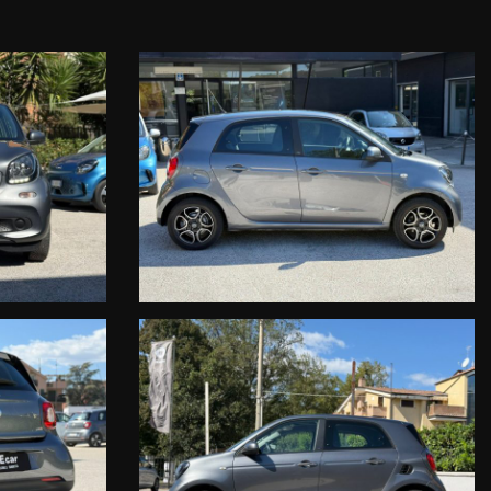
, AFFIDATI AD UNA STRUTTURA REALE, UFFICIALE SMART,IN GRADO
 SEVERI STANDARD DELLA CASA COSTRUTTRICE DAIMLER AG.