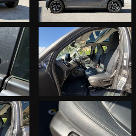
ON SI PUO' !!!
S (Digital Service Booklet) estratto dal datebase della Fabbrica Smart