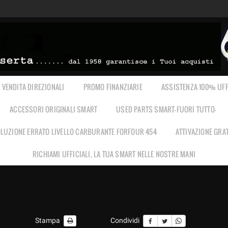
VENDITA DIREZIONALI
PROMO FINANZIARIE
ASSISTENZA 100% UFF
ACCESSORI ORIGINALI SMART
USED PARTS SMART-FUORI TUTTO-
LUZIONE ERRATO LIVELLO CARBURANTE FORFOUR 454
ATTIVAZIONE GRA
RICHIAMI UFFICIALI, LA TUA SMART NELLE NOSTRE MANI
Stampa
Condividi