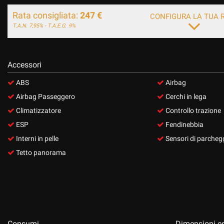
Rata consigliata:
247 €
CONFIGURA LA TUA 
T.A.N. 7,95% - T.A.E.G.
9%
Accessori
ABS
Airbag
Airbag Passeggero
Cerchi in lega
Climatizzatore
Controllo trazione
ESP
Fendinebbia
Interni in pelle
Sensori di parchegg
Tetto panorama
Consumi
Dimensioni es