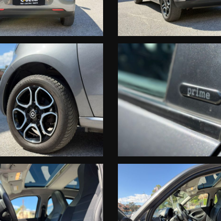
bbrica Smart):
RISPETTATA..........., PIU' TRASPARENZA E CHIAREZZA DI COSI' , N
 effettuati con il rilascio dell'attestazione del Certificato vettura dal DB