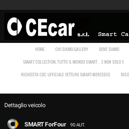
HOME
CHI SIAMO-GALLERY
DOVE SIAMO
SMART COLLECTION, TUTTO IL MONDO SMART…E NON SOLO !!
RICHIESTA COC UFFICIALE VETTURE SMART-MERCEDES
RISO
Dettaglio veicolo
SMART ForFour
90 AUT.