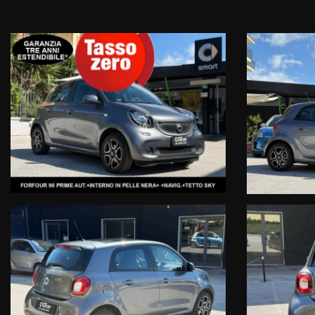
Rete Ufficiale Smart Service
Vendita-Assistenza Ricambi
NON PERDERE TEMPO PREZIOSO CON INUTILI ED AFFANNOSE RICERC
DI POTERTI FORNIRE, IN ASSOLUTA SICUREZZA E TRASPARENZA, VE
ACCESSORI NON DI SERIE, PRESENTI SU QUESTA BELLISSIMA SMAR
DL5 ALLESTIMENTO PRIME (INTERNO IN PELLE TOTALE NERA)
P26 NAVIGATORE TABLET MEDIA SYSTEM
ER3 TRIDION GREY METALLIC
P74 PACK COMFORT (RETROVISORI ESTERNI REGOLABILI
ELETTRICAMENTE+VOLANTE REGOLABILE+SEDILE GUIDA
REGOLABILE IN ALTEZZA)
E22 TETTO SKY
873 SEDILI RISCALDABILI GUIDA/PASS
R87 CERCHI PRIME
P75 PACCHETTO PORTA OGGETTI
915 SERBATOIO MAGG. 35L.