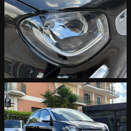
accettazionesmartcaserta@cecarsrl.com
Ufficio Ricambi Originali smart:
Postmaster@cecarsrl.com
SMART CECAR Srl
Rete Ufficiale Smart Service
Vendita-Assistenza Ricambi
Le informazioni relative alla vettura, alla documentazione e ai servizi
collegati, per quanto accurate, possono tuttavia contenere errori o
imprecisioni. Quanto descritto non ha pertanto valore contrattuale
ma solo informativo. L'onere di verifica e' riservato all' acquirente.
Nella impossibilita' di un continuo aggiornamento, i prezzi sono da
considerarsi indicativi e non comprendono eventuali migliorie
apportate in seguito.
* L'estensione della garanzia, del secondo e terzo anno,è un
prodotto di vendita soggetto ad importi ed a tariffazione differente,
in base all'anzianietà ed al modello di vettura predefinita.