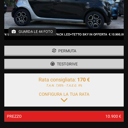
GUARDA LE 44 FOTO
PERMUTA
TEST-DRIVE
Rata consigliata:
170 €
T.A.N. 7,95% - T.A.E.G.
9%
CONFIGURA LA TUA RATA
PREZZO
10.900 €