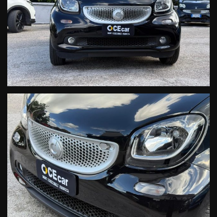
P75 PACCHETTO PORTA OGGETTI
915 SERBATOIO MAGG. 35L.
722 TENDINA POST.
DSB DIGITAL SERVICE BOOKLET (manutenzione ufficiale database
Fabbrica Smart):
1° TAGLIANDO A KM 11.272
2° TAGLIANDO A KM 23.096
3° TAGLIANDO A KM 33.865
4° TAGLIANDO A KM. 48.369
5° TAGLIANDO A KM. 71.699 GRATUITO ALLA CONSEGNA DELLA
VETTURA
NELLE FOTO LA DOCUMENTAZIONE DSB, PIU' TRASPARENZA E
CHIAREZZA DI COSI' , NON SI PUO' !!!
-GARANZIA:Tre anni di garanzia ufficiale estendibile.
Veicolo selezionato, controllato e garantito dalla Rete Ufficiale
Smart
-CONDIZIONI: impeccabili
-PROVENIENZA: certa e sicura