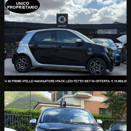
PLURIMARCA, AFFIDATI AD UNA STRUTTURA REALE, UFFICIALE
SMART,IN GRADO DI POTERTI FORNIRE, IN ASSOLUTA SICUREZZA
E TRASPARENZA, VETTURE E SERVIZI UFFICIALI DI VENDITA E
POST VENDITA, SECONDO I SEVERI STANDARD DELLA CASA
COSTRUTTRICE DAIMLER AG.
ACCESSORI NON DI SERIE, PRESENTI SU QUESTA BELLISSIMA
SMART FORFORFOUR 90 PRIME :
DL5 ALLESTIMENTO PRIME (INTERNO E SEDILI IN PELLE TOTALE
NERA)
P26 NAVIGATORE TABLET MEDIA SYSTEM
P25 LED & SENSOR PACK (LED ANT E POST.+SENSORE PIOGGIA
TERGRISTALLI+SENSORE CREPUSCOLARE LUCI ESTERNE)
E22 DOPPIO TETTO PANORAMICO SKY
P74 PACK COMFORT (RETROVISORI ESTERNI REGOLABILI
ELETTRICAMENTE+VOLANTE REGOLABILE+SEDILE GUIDA
REGOLABILE IN ALTEZZA)
873 RISC.SEDILI GUIDA/PASS
R87 CERCHI PRIME
V31 OROLOGIO&CONTAGIRI