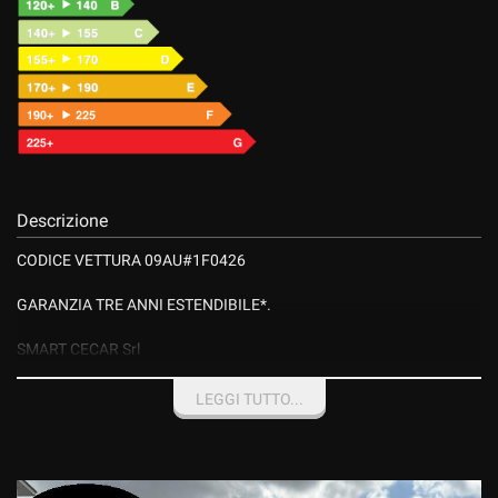
Descrizione
CODICE VETTURA 09AU#1F0426
GARANZIA TRE ANNI ESTENDIBILE*.
SMART CECAR Srl
Rete Ufficiale Smart Service
Vendita-Assistenza Ricambi
LEGGI TUTTO...
NON PERDERE TEMPO PREZIOSO CON INUTILI ED AFFANNOSE
RICERCHE, TRA PRIVATI AFFARISTI, COMMERCIANTI DI AUTO E