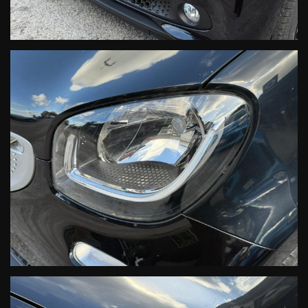
-KM: certifticati per iscritto
-DSB: storicità dei chilometri percorsi e degli interventi di
manutenzione effettuati con il rilascio dell'attestazione del
Certificato vettura dal DBS (Digital Service Booklet) estratto dal
datebase della Fabbrica Smart
- CHECK diagnostico vettura (test diagnostico di uscita)
- GARANZIA usato
-TAGLIANDO alla consegna della vettura.
Responsabile Ufficio Vendite Smart:
Dott.ssa Teresa Della Valle 0823301343 interno 45
venditasmartcaserta@cecarsrl.com
Responsabile Ufficio Vendite Smart:
Dott. Davide Coscione 0823301748 interno 46
venditasmartcaserta1@cecarsrl.com
Ufficio Accettazione postvendita & Assistenza:
0823 01343 interno 47