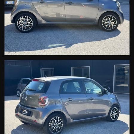
Ufficio Ricambi Originali smart:
Postmaster@cecarsrl.com
SMART CECAR Srl
Rete Ufficiale Smart Service
Vendita-Assistenza Ricambi
Le informazioni relative alla vettura, alla documentazione e ai servizi
collegati, per quanto accurate, possono tuttavia contenere errori o
imprecisioni. Quanto descritto non ha pertanto valore contrattuale
ma solo informativo. L'onere di verifica e' riservato all' acquirente.
Nella impossibilita' di un continuo aggiornamento, i prezzi sono da
considerarsi indicativi e non comprendono eventuali migliorie
apportate in seguito.
* L'estensione della garanzia, del secondo e terzo anno,è un
prodotto di vendita soggetto ad importi ed a tariffazione differente,
in base all'anzianietà ed al modello di vettura predefinita.