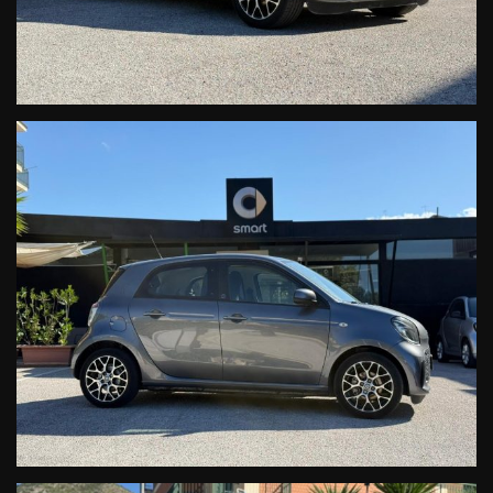
GUIDA+PARKTRONIC+TELECAMERA POSTERIORE+TETTO
SKY+FARI FULL LED+FENDINEBBIA+SENSORE
PIOGGIA+SENSORE LUCI EST.+PACCHETTO LUCI
INTERNO+RETROVISORE INT.
ANTIABBAGLIANTE)
908 CAVO DI RICARICA VELOCE 22 KW
U14 PACK WINTER ( VOLANTE
MULTIFUNZIONE RISCALDABILE+SEDILI
RISCALDABILI+ISOLAMENTO
ABITACOLO AVANZATO)
873 SEDILI RISCALDABILI
877 PACK AMBIENT (LUCI SOFFUSE INTERNO ABITACOLO+LUCI
SOTTOPLANCIA+ LUCI PORTIERE)
H12 TAPPETINI IN VELLUTO
-CONDIZIONI: impeccabili,
-PROVENIENZA: certa e sicura, PROVENIENZA PRIVATO NO canale
commerciale "EX NOLEGGIO", COME QUASI TUTTE LE SMART IN
COMMERCIO.
-PREZZO: vantaggiosissimo.
-KM: certificati per iscritto
-PRECEDENTE UTILIZZO: UNICO PROPRIETARIO
- DSB: OK TUTTI I TAGLIANDI DI MANUTENZIONE EFFETTUATI