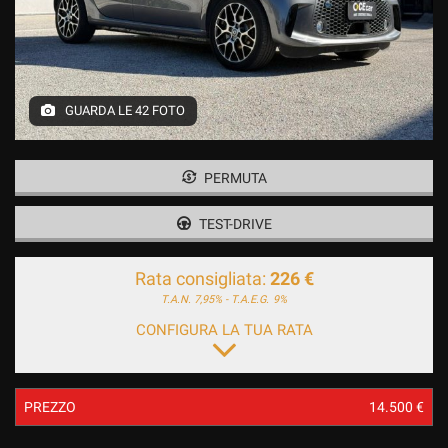
GUARDA LE 42 FOTO
PERMUTA
TEST-DRIVE
Rata consigliata:
226 €
T.A.N. 7,95% - T.A.E.G.
9%
CONFIGURA LA TUA RATA
PREZZO
14.500 €