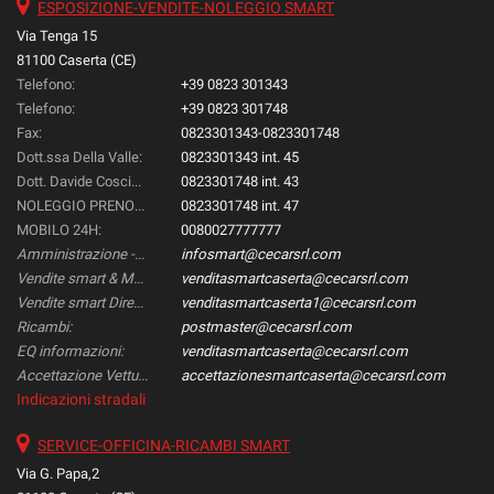
ESPOSIZIONE-VENDITE-NOLEGGIO SMART
Via Tenga 15
81100 Caserta (CE)
Telefono:
+39 0823 301343
Telefono:
+39 0823 301748
Fax:
0823301343-0823301748
Dott.ssa Della Valle:
0823301343 int. 45
Dott. Davide Coscione:
0823301748 int. 43
NOLEGGIO PRENOTAZIONI::
0823301748 int. 47
MOBILO 24H:
0080027777777
Amministrazione -Gestione & Controllo-:
infosmart@cecarsrl.com
Vendite smart & Mercedes Direzionali:
venditasmartcaserta@cecarsrl.com
Vendite smart Direzionali:
venditasmartcaserta1@cecarsrl.com
Ricambi:
postmaster@cecarsrl.com
EQ informazioni:
venditasmartcaserta@cecarsrl.com
Accettazione Vetture:
accettazionesmartcaserta@cecarsrl.com
Indicazioni stradali
SERVICE-OFFICINA-RICAMBI SMART
Via G. Papa,2