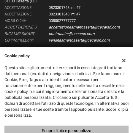
81100 Caserta (CE)
ACCETTAZIONE:
0823301748 int. 47
ACCETTAZIONE:
0823301343 int. 47
MOBILO 24H:
0080027777777
ACCETTAZIONE SMART:
accettazionesmartcaserta@cecarsrl.com
RICAMBI SMART:
postmaster@cecarsrl.com
EQ informazioni:
venditasmartcaserta@cecarsrl.com
Cookie policy
Dati fiscali:
Questo sito e gli strumenti di terze parti in esso integrati trattano
Smart CEcar Srl
dati personali (es. dati di navigazione o indirizzi IP) e fanno uso di
Via Papa, 2, Caserta (CE)
Cookie, Pixel, Tags o altri identificatori necessari per il
C.F/P.IVA:
02524330616
funzionamento e per il raggiungimento delle finalità descritte nella
Registro delle imprese:
CE
cookie policy, tra cui il miglioramento delle funzionalità del sito e la
pubblicità personalizzata. Cliccando sul pulsante Accetta Tutti
dichiari di accettare l'utilizzo di queste tecnologie. In alternativa puoi
personalizzare le tue scelte tramite l'apposito pulsante. Scopri di più
e personalizza.
Scopri di più e personalizza