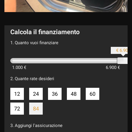
Calcola il finanziamento
1.
Quanto vuoi finanziare
€ 6.900
1.000 €
6.900 €
2.
Quante rate desideri
12
24
36
48
60
72
84
3.
Aggiungi l'assicurazione