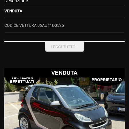
Descrizione
VENDUTA
CODICE VETTURA 05AU#1D0525
E' TUA CON ANTICIPO ZERO(SOLO L'IMPORTO DEL PASSAGGIO DI
PROPRIETA')+ RATE DA €. 104,60
LEGGI TUTTO...
GARANZIA TRE ANNI, ESTENDIBILE*
SMART CECAR Srl
Rete Ufficiale Smart Service
Vendita-Assistenza Ricambi
NON PERDERE TEMPO PREZIOSO CON INUTILI ED AFFANNOSE
RICERCHE, TRA PRIVATI AFFARISTI, COMMERCIANTI DI AUTO E
PLURIMARCA, AFFIDATI AD UNA STRUTTURA REALE, UFFICIALE
SMART,IN GRADO DI POTERTI FORNIRE, IN ASSOLUTA SICUREZZA
E TRASPARENZA, VETTURE E SERVIZI UFFICIALI DI VENDITA E
POST VENDITA, SECONDO I SEVERI STANDARD DELLA CASA