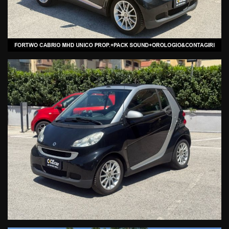
COSTRUTTRICE DAIMLER AG.
Veicolo selezionato, controllato e garantito dalla Rete Ufficiale
Smart
-CONDIZIONI: impeccabili
-PROVENIENZA: certa e sicura
-KM: certifticati per iscritto
- CHECK diagnostico vettura (test diagnostico di uscita)
- GARANZIA usato estendibile a tre anni*
-TAGLIANDO alla consegna della vettura.
ACCESSORI, NON DI SERIE, PRESENTI SU QUESTA BELLISSIMA
FORTWO 71 PASSION CABRIO:
P33 PACK SOUND
823 SEDILI RISCALDABILI
V31 OROLOGIO&CONTAGIRI
EN2 TRIDION SILVER MET.
-MANUTENZIONE UFFICIALE EFFETTUATA SULLA VETTURA:
1° TAGLIANDO KM 10.530 DATA 04.05.2010
2° TAGLIANDO KM. 17.211 DATA 21.06.2011
3° TAGLIANDO KM. 22.242 DATA 19.09.2012
4° TAGLIANDO KM 30.700 DATA 10.03.2014