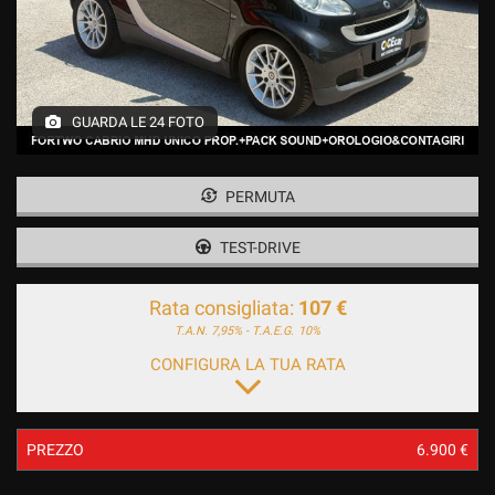
GUARDA LE 24 FOTO
PERMUTA
TEST-DRIVE
Rata consigliata:
107 €
T.A.N. 7,95% - T.A.E.G.
10%
CONFIGURA LA TUA RATA
PREZZO
6.900 €