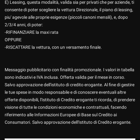
Acconsento al trattamento dei miei dati per finalità di
E) Leasing, questa modalità, valida sia per privati che per aziende, ti
marketing
consente di poter scegliere la vettura Direzionale, il piano di leasing,
piu' agevole alle proprie esigenze (piccoli canoni mensili), e, dopo
Invia la tua richiesta
2/3/4 anni, di poter:
-RIFINANZIARE la maxi rata
OPPURE
-RISCATTARE la vettura, con un versamento finale.
Messaggio pubblicitario con finalità promozionale. I valori in tabella
sono indicativi e IVA inclusa. Offerta valida per il mese in corso.
Salvo approvazione dell'istituto di credito erogante. Al fine di gestire
le tue spese in modo responsabile e di conoscere eventuali altre
offerte disponibili, l'Istituto di Credito erogante ti ricorda, di prendere
visione di tutte le condizioni economiche e contrattuali, facendo
riferimento alle Informazioni Europee di Base sul Credito ai
Consumatori. Salvo approvazione dell'Istituto di Credito erogante.