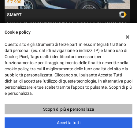
€ 7.900
€
SMART
ForTwo 71 CV PASSION+NAVIG.+ SERVOSTERZO+GARANZIA 3
ANNI*
Cookie policy
Questo sito e gli strumenti di terze parti in esso integrati trattano
dati personali (es. dati di navigazione o indirizzi IP) e fanno uso di
Cookie, Pixel, Tags o altri identificatori necessari per il
funzionamento e per il raggiungimento delle finalità descritte nella
cookie policy, tra cui il miglioramento delle funzionalità del sito e la
pubblicità personalizzata. Cliccando sul pulsante Accetta Tutti
dichiari di accettare l'utilizzo di queste tecnologie. In alternativa puoi
personalizzare le tue scelte tramite l'apposito pulsante. Scopri di più
Visite totali:
398713
e personalizza.
ESPOSIZIONE-VENDITE-NOLEGGIO SMART
Scopri di più e personalizza
Via Tenga 15
81100 Caserta (CE)
Accetta tutti
Telefono:
+39 0823 301343
Telefono:
+39 0823 301748