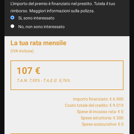
L'importo del premio è finanziato nel prestito. Tutela il tuo
rimborso. Maggiori informazioni sulla polizza.
Si, sono interessato
No, non sono interessato
La tua rata mensile
(IVA inclusa)
107 €
T.A.N. 7,95% - T.A.E.G.
9,76
%
Importo finanziato: €
6.900
Costo totale del credito: €
9.019
Spese di incasso rata: €
0
Spese istruttoria: €
300
Spese assicurative: €
0