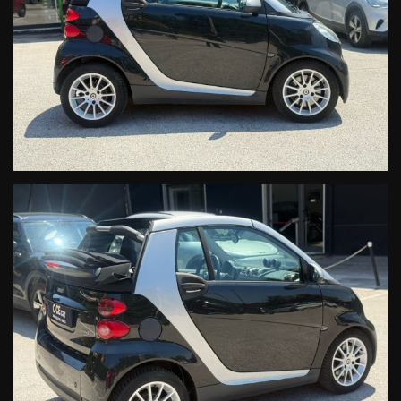
Ufficio Accettazione postvendita & Assistenza:
0823 01343 interno 47
accettazionesmartcaserta@cecarsrl.com
Ufficio Ricambi Originali smart:
Postmaster@cecarsrl.com
SMART CECAR Srl
Rete Ufficiale Smart Service
Vendita-Assistenza Ricambi
Le informazioni relative alla vettura, alla documentazione e ai servizi
collegati, per quanto accurate, possono tuttavia contenere errori o
imprecisioni. Quanto descritto non ha pertanto valore contrattuale
ma solo informativo. L'onere di verifica e' riservato all' acquirente.
Nella impossibilita' di un continuo aggiornamento, i prezzi sono da
considerarsi indicativi e non comprendono eventuali migliorie
apportate in seguito.
* L'estensione della garanzia, del secondo e terzo anno,è un
prodotto di vendita soggetto ad importi ed a tariffazione differente,
in base all'anzianietà ed al modello di vettura predefinita.