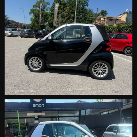
5° TAGLIANDO KM. 35.129 DATA 26.11.2015
6° TAGLIANDO KM. 40.270 DATA 14.11.2016
7° TAGLIANDO KM 56.470 DATA 09.05.2022
8° TAGLIANDO KM.103.457 DATA 12.07.2023
9° TAGLIANDO KM.112.946 DATA 10.02.2025
Non perdere tempo prezioso con inutili ed affannose ricerche,
affiadati ad una Struttura Ufficiale Smart, in grado di poterTi fornire,
in assoluta sicurezza e trasparenza, vetture e servizi Ufficiali di
vendita e post vendita, secondo i severi Standard della Casa
Costruttrice DAIMLER AG.
Responsabile Ufficio Vendite Smart:
Dott.ssa Teresa Della Valle 0823301343 interno 45
venditasmartcaserta@cecarsrl.com
Responsabile Ufficio Vendite Smart:
Dott. Davide Coscione 0823301748 interno 46
venditasmartcaserta1@cecarsrl.com