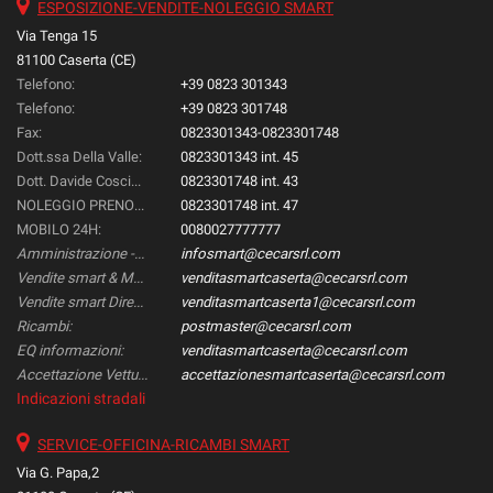
ESPOSIZIONE-VENDITE-NOLEGGIO SMART
Via Tenga 15
81100 Caserta (CE)
Telefono:
+39 0823 301343
Telefono:
+39 0823 301748
Fax:
0823301343-0823301748
Dott.ssa Della Valle:
0823301343 int. 45
Dott. Davide Coscione:
0823301748 int. 43
NOLEGGIO PRENOTAZIONI::
0823301748 int. 47
MOBILO 24H:
0080027777777
Amministrazione -Gestione & Controllo-:
infosmart@cecarsrl.com
Vendite smart & Mercedes Direzionali:
venditasmartcaserta@cecarsrl.com
Vendite smart Direzionali:
venditasmartcaserta1@cecarsrl.com
Ricambi:
postmaster@cecarsrl.com
EQ informazioni:
venditasmartcaserta@cecarsrl.com
Accettazione Vetture:
accettazionesmartcaserta@cecarsrl.com
Indicazioni stradali
SERVICE-OFFICINA-RICAMBI SMART
Via G. Papa,2