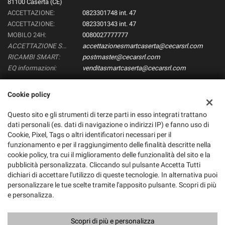
81100 Caserta (CE)
ACCETTAZIONE:
0823301748 int. 47
ACCETTAZIONE:
0823301343 int. 47
MOBILO 24H:
0080027777777
ACCETTAZIONE SMART:
accettazionesmartcaserta@cecarsrl.com
RICAMBI SMART:
postmaster@cecarsrl.com
EQ informazioni:
venditasmartcaserta@cecarsrl.com
Cookie policy
Dati fiscali:
Questo sito e gli strumenti di terze parti in esso integrati trattano
Smart CEcar Srl
dati personali (es. dati di navigazione o indirizzi IP) e fanno uso di
Via Papa, 2, Caserta (CE)
Cookie, Pixel, Tags o altri identificatori necessari per il
C.F/P.IVA:
02524330616
funzionamento e per il raggiungimento delle finalità descritte nella
Registro delle imprese:
CE
cookie policy, tra cui il miglioramento delle funzionalità del sito e la
pubblicità personalizzata. Cliccando sul pulsante Accetta Tutti
dichiari di accettare l'utilizzo di queste tecnologie. In alternativa puoi
personalizzare le tue scelte tramite l'apposito pulsante. Scopri di più
e personalizza.
Scopri di più e personalizza