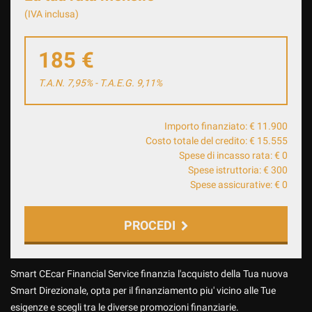
(IVA inclusa)
185 €
T.A.N. 7,95% - T.A.E.G.
9,11
%
Importo finanziato: €
11.900
Costo totale del credito: €
15.555
Spese di incasso rata: €
0
Spese istruttoria: €
300
Spese assicurative: €
0
PROCEDI
Contattaci
Smart CEcar Financial Service finanzia l'acquisto della Tua nuova
Smart Direzionale, opta per il finanziamento piu' vicino alle Tue
esigenze e scegli tra le diverse promozioni finanziarie.