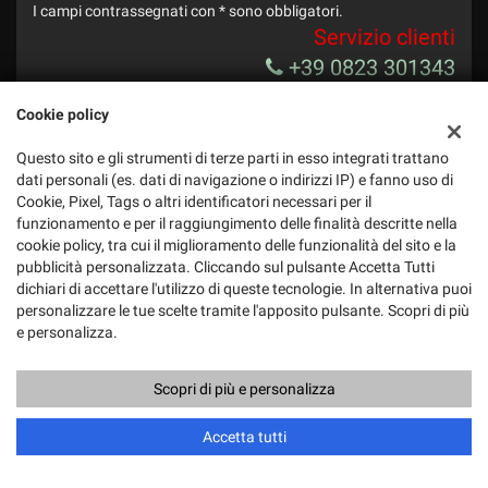
I campi contrassegnati con * sono obbligatori.
Servizio clienti
+39 0823 301343
Cookie policy
Questo sito e gli strumenti di terze parti in esso integrati trattano
dati personali (es. dati di navigazione o indirizzi IP) e fanno uso di
Cookie, Pixel, Tags o altri identificatori necessari per il
funzionamento e per il raggiungimento delle finalità descritte nella
cookie policy, tra cui il miglioramento delle funzionalità del sito e la
pubblicità personalizzata. Cliccando sul pulsante Accetta Tutti
dichiari di accettare l'utilizzo di queste tecnologie. In alternativa puoi
personalizzare le tue scelte tramite l'apposito pulsante. Scopri di più
e personalizza.
Scopri di più e personalizza
Ho letto e accetto
l'informativa privacy
*
Chiama
Contatta un consulente
Accetta tutti
Acconsento al trattamento dei miei dati per finalità di marketing