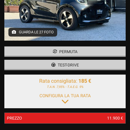
GUARDA LE 27 FOTO
PERMUTA
TEST-DRIVE
Rata consigliata:
185 €
T.A.N. 7,95% - T.A.E.G.
9%
CONFIGURA LA TUA RATA
PREZZO
11.900 €