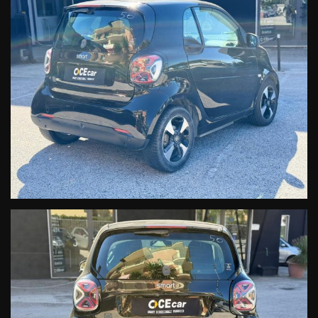
accettazionesmartcaserta@cecarsrl.com
Ufficio Ricambi Originali smart:
Postmaster@cecarsrl.com
SMART CECAR Srl
Rete Ufficiale Smart Service
Vendita-Assistenza Ricambi
Le informazioni relative alla vettura, alla documentazione e ai servizi
collegati, per quanto accurate, possono tuttavia contenere errori o
imprecisioni. Quanto descritto non ha pertanto valore contrattuale
ma solo informativo. L'onere di verifica e' riservato all' acquirente.
Nella impossibilita' di un continuo aggiornamento, i prezzi sono da
considerarsi indicativi e non comprendono eventuali migliorie
apportate in seguito.
* L'estensione della garanzia, del secondo, terzo e quarto anno, è un
prodotto di vendita soggetto ad importi ed a tariffazione differente,
in base all'anzianietà ed al modello di vettura predefinita.