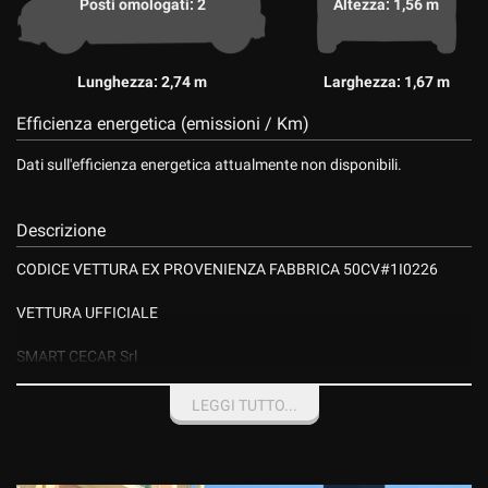
Posti omologati: 2
Altezza: 1,56 m
Lunghezza: 2,74 m
Larghezza: 1,67 m
Efficienza energetica (emissioni / Km)
Dati sull'efficienza energetica attualmente non disponibili.
Descrizione
CODICE VETTURA EX PROVENIENZA FABBRICA 50CV#1I0226
VETTURA UFFICIALE
SMART CECAR Srl
Rete Ufficiale Smart Service
Vendita-Assistenza Ricambi
LEGGI TUTTO...
NON PERDERE TEMPO PREZIOSO CON INUTILI ED AFFANNOSE
RICERCHE,TRA PRIVATI AFFARISTI, COMMERCIANTI DI AUTO E