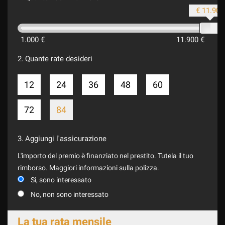
€ 11.900
1.000 €
11.900 €
2.
Quante rate desideri
12
24
36
48
60
72
84
3.
Aggiungi l'assicurazione
L'importo del premio è finanziato nel prestito. Tutela il tuo
rimborso. Maggiori informazioni sulla polizza.
Si, sono interessato
No, non sono interessato
La tua rata mensile