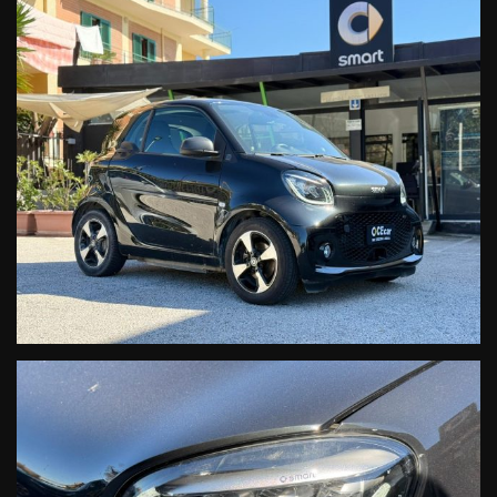
PLURIMARCA, AFFIDATI AD UNA STRUTTURA REALE, UFFICIALE
SMART,IN GRADO DI POTERTI FORNIRE, IN ASSOLUTA SICUREZZA
E TRASPARENZA, VETTURE E SERVIZI UFFICIALI DI VENDITA E
POST VENDITA, SECONDO I SEVERI STANDARD DELLA CASA
COSTRUTTRICE DAIMLER AG.
QUESTA E' UNA SMART EX DIREZIONALE, UFFICIALE FABBRICA
DAIMLER AG.... solo vantaggi certi!!!
ACCESSORI, NON DI SERIE, PRESENTI SU QUESTA FORTWO EQ:
DL5 PASSION
P45 PACK EXCLUSIVE (NAVIGATORE MEDIA SYSTEM
CONNECT+BRACCIOLO
GUIDA+PARKTRONIC+TELECAMERA POSTERIORE+FARI FULL
LED+FENDINEBBIA+SENSORE PIOGGIA+SENSORE LUCI EST.+
PACCHETTO LUCI INTERNO+RETROVISORE INT.
ANTIABBAGLIANTE)
908 CAVO DI RICARICA VELOCE 22 KW
H12 TAPPETINI IN VELLUTO
DSB MANUTENZIONE UFFICIALE SMART:
1° TAGLIANDO A KM. 9.134 DATA 10.06.2021
2° TAGLIANDO A KM. 21.771 DATA 17.11.2022
3° TAGLIANDO A KM. 48.382 DATA 12.09.2024