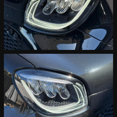
4° TAGLIANDO A KM. 64.447 GRATUITO ALLA CONSEGNA DELLA
VETTURA
-CONDIZIONI: impeccabili, le Smart Direzionali profumano ancora di
nuovo
-PROVENIENZA: certa e sicura, arrivano direttamente dalla
DAIMLER AG. (Fabbrica) e non dal canale commerciale "EX
NOLEGGIO", COME QUASI TUTTE LE SMART IN COMMERCIO.
-PREZZO: vantaggiosissimo, il piu' delle volte generano un risparmio
fino al 45% in meno dal listino del nuovo
-KM: pochi e certificati per iscritto
-PRECEDENTE UTILIZZO: le Smart Direzionali sono intestate al
dipendente Fabbrica ed utilizzate solo da chi le ha costruite!!!!
-GARANZIA: la stessa riservata alle Smart nuove, con riferimento
alla data di prima immatricolazione. Su questa tipologia di vetture è
possibile estendere la Garanzia Ufficiale fino al 4° anno di vita della
vettura con un unico interlocutore, MERCEDES-BENZ ITALIA SpA.
ATTIVAZIONE del contratto di estensione di Garanzia in SEDE.
-RETE UFFICIALE: le Smart Direzionali sono vetture ufficiali,
proposte soltanto dalla Rete Ufficiale Smart aderente e non dai
generici commercianti di auto plurimarche!!!!