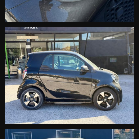
-ACCORDO ASSISTENZA MERCEDES-BENZ ITALIA: su tutte le Smart
Direzionali è possibile pianificare sia la manutenzione ordinaria che
straordinaria, con un minimo importo mensile, attivando il
Contratto Service Plus esclusivamente con MERCEDES-BENZ
ITALIA SpA (Filiale italiana della DAIMLER AG.).
ATTIVAZIONE del Contratto Service Plus in SEDE .
-PROMOZIONE 24: in caso di finanziamento anticipo 0 (zero)+ 24
mesi di assicurazione furto-incendio-rapina in omaggio con
scoperto opzionale uguale a 0 (zero) Questa promozione, valida per
le Smart nuove, è estesa a tutte le vetture Direzionali, essendo
queste in condizioni assimilabili alle Smart nuove !!
Ufficio Vendite Smart:
Dott.ssa Teresa Della Valle 0823301343 interno 45
venditasmartcaserta@cecarsrl.com
Ufficio Vendite Smart:
Dott.Davide Coscione 0823301748 interno 43
venditasmartcaserta1@cecarsrl.com
Ufficio Accettazione & Assistenza:
0823301343 interno 47