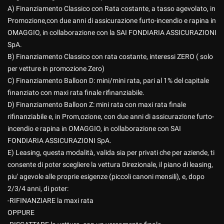
A) Finanziamento Classico con Rata costante, a tasso agevolato, in
Promozione,con due anni di assicurazione furto-incendio e rapina in
OMAGGIO, in collaborazione con la SAI FONDIARIA ASSICURAZIONI
SpA.
B) Finanziamento Classico con rata costante, interessi ZERO ( solo
per vetture in promozione Zero)
C) Finanziamento Balloon D: mini/mini rata, pari al 1% del capitale
finanziato con maxi rata finale rifinanziabile.
D) Finanziamento Balloon Z: mini rata con maxi rata finale
rifinanziabile e, in Prom,ozione, con due anni di assicurazione furto-
incendio e rapina in OMAGGIO, in collaborazione con SAI
Ho letto e accetto
l'informativa privacy
*
FONDIARIA ASSICURAZIONI SpA.
Acconsento al trattamento dei miei dati per finalità di
E) Leasing, questa modalità, valida sia per privati che per aziende, ti
marketing
consente di poter scegliere la vettura Direzionale, il piano di leasing,
piu' agevole alle proprie esigenze (piccoli canoni mensili), e, dopo
Invia la tua richiesta
2/3/4 anni, di poter:
-RIFINANZIARE la maxi rata
OPPURE