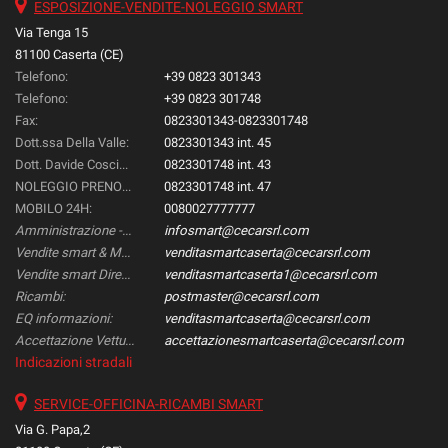
ESPOSIZIONE-VENDITE-NOLEGGIO SMART
Via Tenga 15
81100 Caserta (CE)
Telefono:
+39 0823 301343
Telefono:
+39 0823 301748
Fax:
0823301343-0823301748
Dott.ssa Della Valle:
0823301343 int. 45
Dott. Davide Coscione:
0823301748 int. 43
NOLEGGIO PRENOTAZIONI::
0823301748 int. 47
MOBILO 24H:
0080027777777
Amministrazione -Gestione & Controllo-:
infosmart@cecarsrl.com
Vendite smart & Mercedes Direzionali:
venditasmartcaserta@cecarsrl.com
Vendite smart Direzionali:
venditasmartcaserta1@cecarsrl.com
Ricambi:
postmaster@cecarsrl.com
EQ informazioni:
venditasmartcaserta@cecarsrl.com
Accettazione Vetture:
accettazionesmartcaserta@cecarsrl.com
Indicazioni stradali
SERVICE-OFFICINA-RICAMBI SMART
Via G. Papa,2