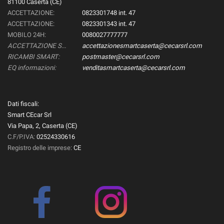
81100 Caserta (CE)
ACCETTAZIONE:
0823301748 int. 47
ACCETTAZIONE:
0823301343 int. 47
MOBILO 24H:
0080027777777
ACCETTAZIONE SMART:
accettazionesmartcaserta@cecarsrl.com
RICAMBI SMART:
postmaster@cecarsrl.com
EQ informazioni:
venditasmartcaserta@cecarsrl.com
Dati fiscali:
Smart CEcar Srl
Via Papa, 2, Caserta (CE)
C.F/P.IVA:
02524330616
Registro delle imprese:
CE