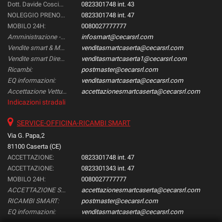
Dott. Davide Coscione:
0823301748 int. 43
NOLEGGIO PRENOTAZIONI::
0823301748 int. 47
MOBILO 24H:
0080027777777
Amministrazione -Gestione & Controllo-:
infosmart@cecarsrl.com
Vendite smart & Mercedes Direzionali:
venditasmartcaserta@cecarsrl.com
Vendite smart Direzionali:
venditasmartcaserta1@cecarsrl.com
Ricambi:
postmaster@cecarsrl.com
EQ informazioni:
venditasmartcaserta@cecarsrl.com
Accettazione Vetture:
accettazionesmartcaserta@cecarsrl.com
Indicazioni stradali
SERVICE-OFFICINA-RICAMBI SMART
Via G. Papa,2
81100 Caserta (CE)
ACCETTAZIONE:
0823301748 int. 47
ACCETTAZIONE:
0823301343 int. 47
MOBILO 24H:
0080027777777
ACCETTAZIONE SMART:
accettazionesmartcaserta@cecarsrl.com
RICAMBI SMART:
postmaster@cecarsrl.com
EQ informazioni:
venditasmartcaserta@cecarsrl.com