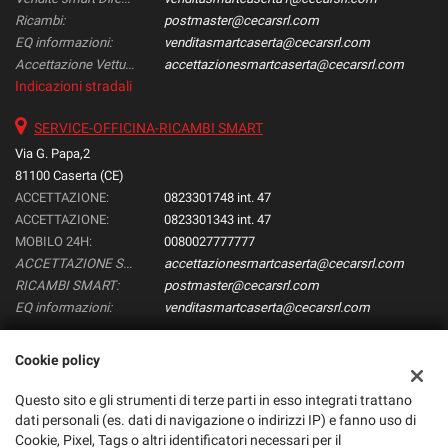
Ricambi:
postmaster@cecarsrl.com
EQ informazioni:
venditasmartcaserta@cecarsrl.com
Accettazione Vetture:
accettazionesmartcaserta@cecarsrl.com
Indicazioni stradali
SERVICE-OFFICINA-RICAMBI SMART
Via G. Papa,2
81100 Caserta (CE)
ACCETTAZIONE:
0823301748 int. 47
ACCETTAZIONE:
0823301343 int. 47
MOBILO 24H:
0080027777777
ACCETTAZIONE SMART:
accettazionesmartcaserta@cecarsrl.com
RICAMBI SMART:
postmaster@cecarsrl.com
EQ informazioni:
venditasmartcaserta@cecarsrl.com
Cookie policy
Dati fiscali:
Questo sito e gli strumenti di terze parti in esso integrati trattano
Smart CEcar Srl
dati personali (es. dati di navigazione o indirizzi IP) e fanno uso di
Via Papa, 2, Caserta (CE)
Cookie, Pixel, Tags o altri identificatori necessari per il
C.F/P.IVA:
02524330616