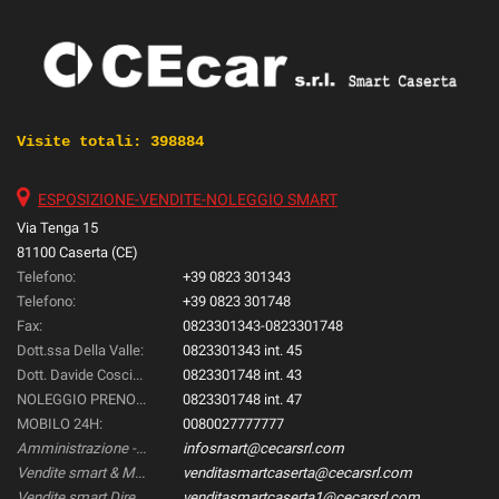
Visite totali:
398884
ESPOSIZIONE-VENDITE-NOLEGGIO SMART
Via Tenga 15
81100 Caserta (CE)
Telefono:
+39 0823 301343
Telefono:
+39 0823 301748
Fax:
0823301343-0823301748
Dott.ssa Della Valle:
0823301343 int. 45
Dott. Davide Coscione:
0823301748 int. 43
NOLEGGIO PRENOTAZIONI::
0823301748 int. 47
MOBILO 24H:
0080027777777
Amministrazione -Gestione & Controllo-:
infosmart@cecarsrl.com
Vendite smart & Mercedes Direzionali:
venditasmartcaserta@cecarsrl.com
Vendite smart Direzionali:
venditasmartcaserta1@cecarsrl.com