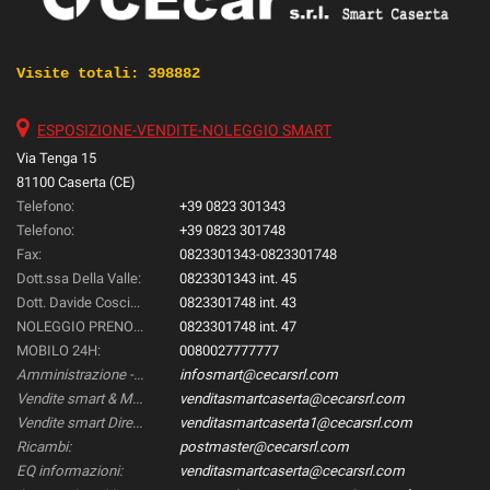
Visite totali:
398882
ESPOSIZIONE-VENDITE-NOLEGGIO SMART
Via Tenga 15
81100 Caserta (CE)
Telefono:
+39 0823 301343
Telefono:
+39 0823 301748
Fax:
0823301343-0823301748
Dott.ssa Della Valle:
0823301343 int. 45
Dott. Davide Coscione:
0823301748 int. 43
NOLEGGIO PRENOTAZIONI::
0823301748 int. 47
MOBILO 24H:
0080027777777
Amministrazione -Gestione & Controllo-:
infosmart@cecarsrl.com
Vendite smart & Mercedes Direzionali:
venditasmartcaserta@cecarsrl.com
Vendite smart Direzionali:
venditasmartcaserta1@cecarsrl.com
Ricambi:
postmaster@cecarsrl.com
EQ informazioni:
venditasmartcaserta@cecarsrl.com