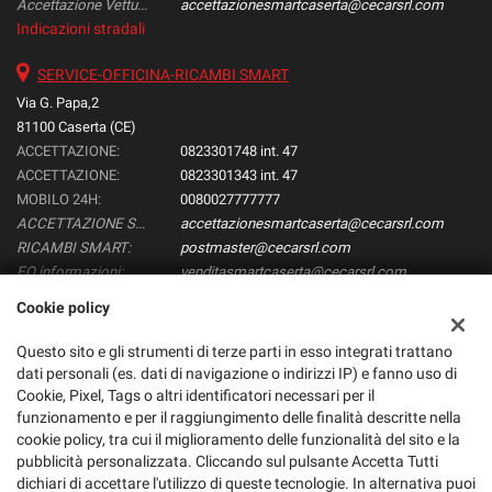
Accettazione Vetture:
accettazionesmartcaserta@cecarsrl.com
Indicazioni stradali
SERVICE-OFFICINA-RICAMBI SMART
Via G. Papa,2
81100 Caserta (CE)
ACCETTAZIONE:
0823301748 int. 47
ACCETTAZIONE:
0823301343 int. 47
MOBILO 24H:
0080027777777
ACCETTAZIONE SMART:
accettazionesmartcaserta@cecarsrl.com
RICAMBI SMART:
postmaster@cecarsrl.com
EQ informazioni:
venditasmartcaserta@cecarsrl.com
Cookie policy
Dati fiscali:
Questo sito e gli strumenti di terze parti in esso integrati trattano
dati personali (es. dati di navigazione o indirizzi IP) e fanno uso di
Smart CEcar Srl
Cookie, Pixel, Tags o altri identificatori necessari per il
Via Papa, 2, Caserta (CE)
funzionamento e per il raggiungimento delle finalità descritte nella
C.F/P.IVA:
02524330616
cookie policy, tra cui il miglioramento delle funzionalità del sito e la
Registro delle imprese:
CE
pubblicità personalizzata. Cliccando sul pulsante Accetta Tutti
dichiari di accettare l'utilizzo di queste tecnologie. In alternativa puoi