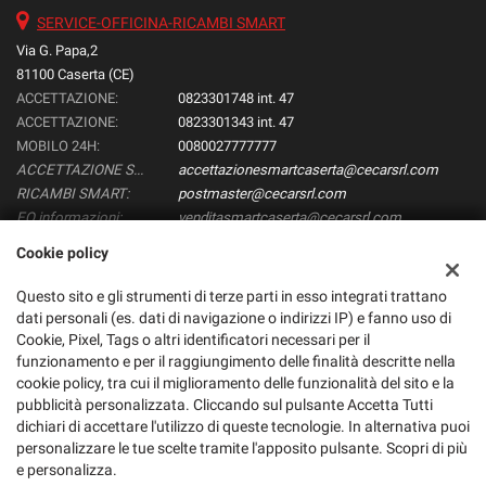
SERVICE-OFFICINA-RICAMBI SMART
Via G. Papa,2
81100 Caserta (CE)
ACCETTAZIONE:
0823301748 int. 47
ACCETTAZIONE:
0823301343 int. 47
MOBILO 24H:
0080027777777
ACCETTAZIONE SMART:
accettazionesmartcaserta@cecarsrl.com
RICAMBI SMART:
postmaster@cecarsrl.com
EQ informazioni:
venditasmartcaserta@cecarsrl.com
Cookie policy
Questo sito e gli strumenti di terze parti in esso integrati trattano
Dati fiscali:
dati personali (es. dati di navigazione o indirizzi IP) e fanno uso di
Smart CEcar Srl
Cookie, Pixel, Tags o altri identificatori necessari per il
Via Papa, 2, Caserta (CE)
funzionamento e per il raggiungimento delle finalità descritte nella
C.F/P.IVA:
02524330616
cookie policy, tra cui il miglioramento delle funzionalità del sito e la
Registro delle imprese:
CE
pubblicità personalizzata. Cliccando sul pulsante Accetta Tutti
dichiari di accettare l'utilizzo di queste tecnologie. In alternativa puoi
personalizzare le tue scelte tramite l'apposito pulsante. Scopri di più
e personalizza.