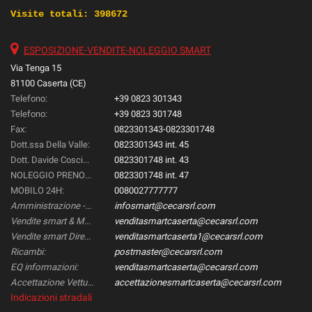
Visite totali:
398672
ESPOSIZIONE-VENDITE-NOLEGGIO SMART
Via Tenga 15
81100 Caserta (CE)
Telefono:
+39 0823 301343
Telefono:
+39 0823 301748
Fax:
0823301343-0823301748
Dott.ssa Della Valle:
0823301343 int. 45
Dott. Davide Coscione:
0823301748 int. 43
NOLEGGIO PRENOTAZIONI::
0823301748 int. 47
MOBILO 24H:
0080027777777
Amministrazione -Gestione & Controllo-:
infosmart@cecarsrl.com
Vendite smart & Mercedes Direzionali:
venditasmartcaserta@cecarsrl.com
Vendite smart Direzionali:
venditasmartcaserta1@cecarsrl.com
Ricambi:
postmaster@cecarsrl.com
EQ informazioni:
venditasmartcaserta@cecarsrl.com
Accettazione Vetture:
accettazionesmartcaserta@cecarsrl.com
Indicazioni stradali